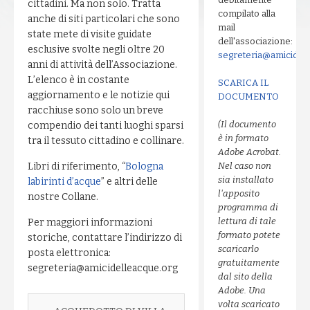
cittadini. Ma non solo. Tratta
compilato alla
anche di siti particolari che sono
mail
state mete di visite guidate
dell'associazione:
esclusive svolte negli oltre 20
segreteria@amicidell
anni di attività dell’Associazione.
L’elenco è in costante
SCARICA IL
aggiornamento e le notizie qui
DOCUMENTO
racchiuse sono solo un breve
(Il documento
compendio dei tanti luoghi sparsi
è in formato
tra il tessuto cittadino e collinare.
Adobe Acrobat.
Libri di riferimento, “
Bologna
Nel caso non
sia installato
labirinti d’acque
” e altri delle
l'apposito
nostre Collane.
programma di
lettura di tale
Per maggiori informazioni
formato potete
storiche, contattare l’indirizzo di
scaricarlo
posta elettronica:
gratuitamente
segreteria@amicidelleacque.org
dal sito della
Adobe. Una
volta scaricato