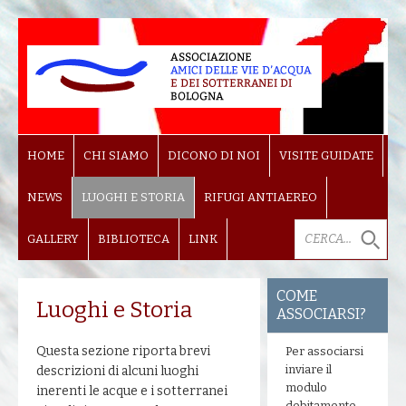
HOME
CHI SIAMO
DICONO DI NOI
VISITE GUIDATE
NEWS
LUOGHI E STORIA
RIFUGI ANTIAEREO
GALLERY
BIBLIOTECA
LINK
COME
Luoghi e Storia
ASSOCIARSI?
Questa sezione riporta brevi
Per associarsi
inviare il
descrizioni di alcuni luoghi
modulo
inerenti le acque e i sotterranei
debitamente