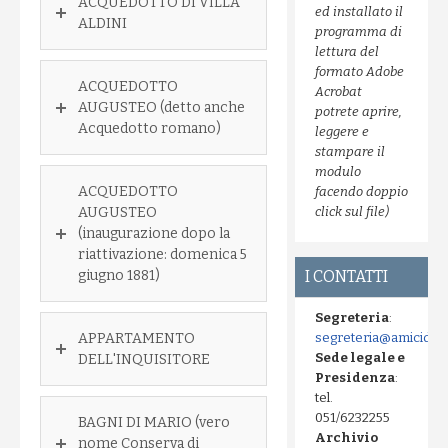
ACQUEDOTTO DI VILLA
ed installato il
ALDINI
programma di
lettura del
formato Adobe
ACQUEDOTTO
Acrobat
AUGUSTEO (detto anche
potrete aprire,
Acquedotto romano)
leggere e
stampare il
modulo
ACQUEDOTTO
facendo doppio
AUGUSTEO
click sul file)
(inaugurazione dopo la
riattivazione: domenica 5
giugno 1881)
I CONTATTI
Segreteria
:
APPARTAMENTO
segreteria@amicidell
Sede legale e
DELL'INQUISITORE
Presidenza
:
tel.
051/6232255
BAGNI DI MARIO (vero
Archivio
nome Conserva di