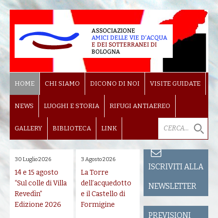
HOME
CHI SIAMO
DICONO DI NOI
VISITE GUIDATE
NEWS
LUOGHI E STORIA
RIFUGI ANTIAEREO
GALLERY
BIBLIOTECA
LINK
30 Luglio 2026
3 Agosto 2026
ISCRIVITI ALLA
14 e 15 agosto
La Torre
“Sul colle di Villa
dell’acquedotto
NEWSLETTER
Revedìn”
e il Castello di
Edizione 2026
Formigine
PREVISIONI