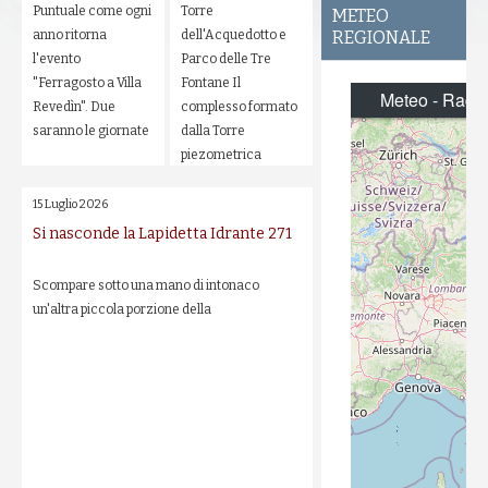
Puntuale come ogni
Torre
METEO
anno ritorna
dell'Acquedotto e
REGIONALE
l'evento
Parco delle Tre
"Ferragosto a Villa
Fontane Il
Revedìn". Due
complesso formato
saranno le giornate
dalla Torre
piezometrica
15 Luglio 2026
Si nasconde la Lapidetta Idrante 271
Scompare sotto una mano di intonaco
un'altra piccola porzione della