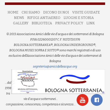
HOME
CHI SIAMO
DICONO DI NOI
VISITE GUIDATE
NEWS
RIFUGI ANTIAEREO
LUOGHI E STORIA
GALLERY
BIBLIOTECA
PRIVACY POLICY
LINK
© 2013 Associazione Amici delle vie d'acqua e dei sotterranei di Bologna
P.IVA 02260001207 C.F. 91172720376
BOLOGNA SOTTERRANEA®, BOLOGNA UNDERGROUND®,
BOLOGNA MUSEI SOPRA E SOTTO® sono marchi registrati e di uso
esclusivo dell’Associazione Amici delle vie d’acqua e dei sotterranei di
Bologna
segreteria@amicidelleacque.org
...dal
1998
tra
vie d'acqua e sotterranei...
con passione, conoscenza, competenza e sicurezza...